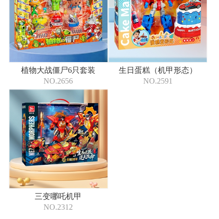
植物大战僵尸6只套装
生日蛋糕（机甲形态）
NO.2656
NO.2591
三变哪吒机甲
NO.2312