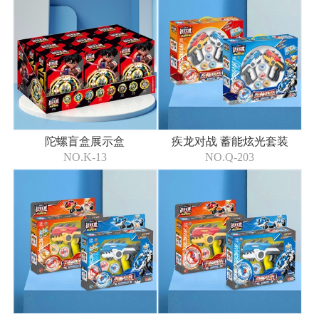
陀螺盲盒展示盒
疾龙对战 蓄能炫光套装
NO.K-13
NO.Q-203