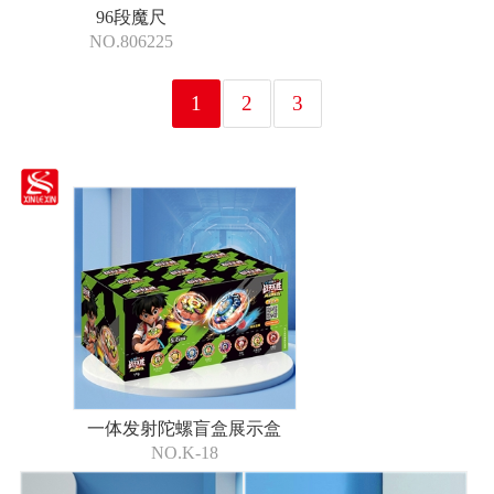
96段魔尺
NO.806225
1
2
3
一体发射陀螺盲盒展示盒
NO.K-18