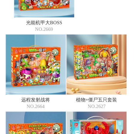
光能机甲大BOSS
NO.2669
远程发射战将
植物+僵尸五只套装
NO.2664
NO.2627