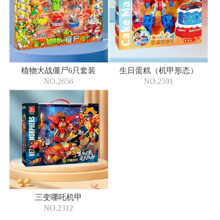
植物大战僵尸6只套装
生日蛋糕（机甲形态）
NO.2656
NO.2591
三变哪吒机甲
NO.2312