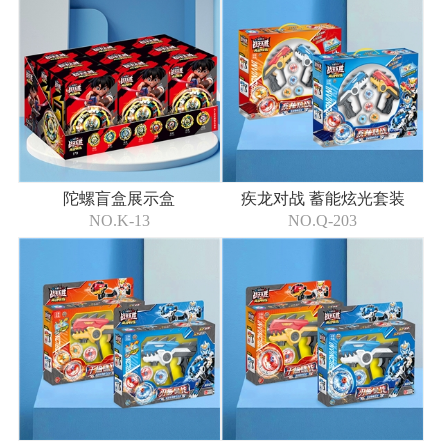
陀螺盲盒展示盒
疾龙对战 蓄能炫光套装
NO.K-13
NO.Q-203