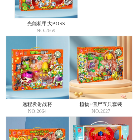
光能机甲大BOSS
NO.2669
远程发射战将
植物+僵尸五只套装
NO.2664
NO.2627