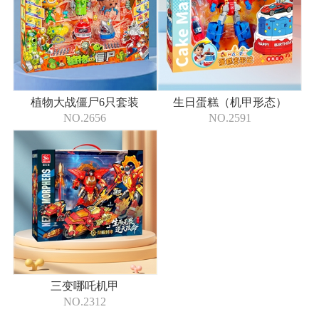
植物大战僵尸6只套装
生日蛋糕（机甲形态）
NO.2656
NO.2591
三变哪吒机甲
NO.2312