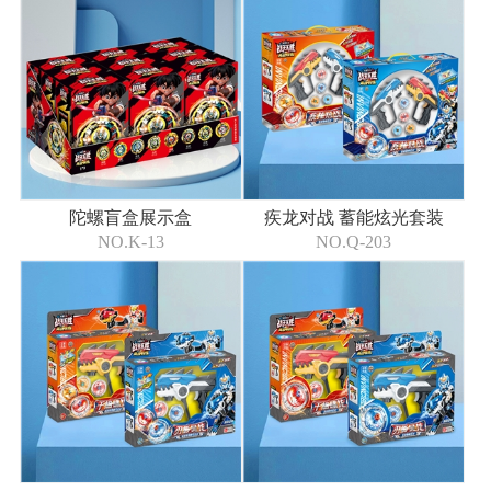
陀螺盲盒展示盒
疾龙对战 蓄能炫光套装
NO.K-13
NO.Q-203