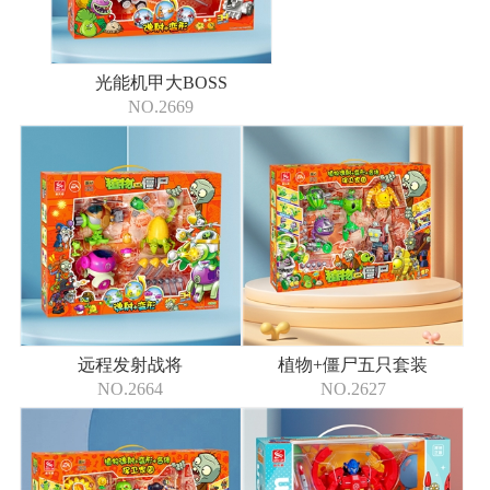
光能机甲大BOSS
NO.2669
远程发射战将
植物+僵尸五只套装
NO.2664
NO.2627