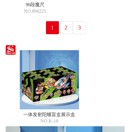
96段魔尺
NO.806225
1
2
3
一体发射陀螺盲盒展示盒
NO.K-18