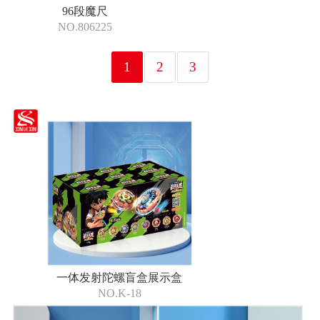
96段魔尺
NO.806225
1
2
3
一体发射陀螺盲盒展示盒
NO.K-18