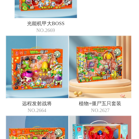
光能机甲大BOSS
NO.2669
远程发射战将
植物+僵尸五只套装
NO.2664
NO.2627