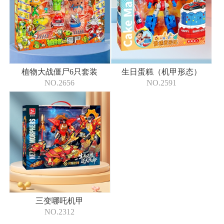
植物大战僵尸6只套装
生日蛋糕（机甲形态）
NO.2656
NO.2591
三变哪吒机甲
NO.2312