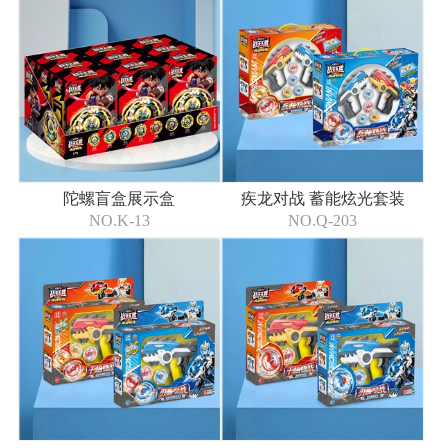
陀螺盲盒展示盒
疾龙对战 蓄能炫光套装
NO.K-13
NO.Q-203