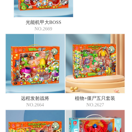
光能机甲大BOSS
NO.2669
远程发射战将
植物+僵尸五只套装
NO.2664
NO.2627