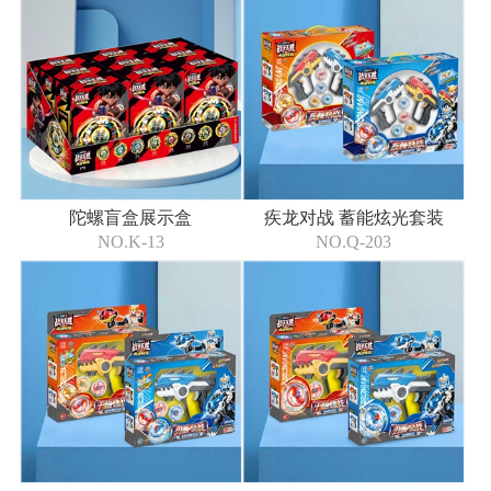
陀螺盲盒展示盒
疾龙对战 蓄能炫光套装
NO.K-13
NO.Q-203