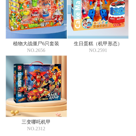
植物大战僵尸6只套装
生日蛋糕（机甲形态）
NO.2656
NO.2591
三变哪吒机甲
NO.2312