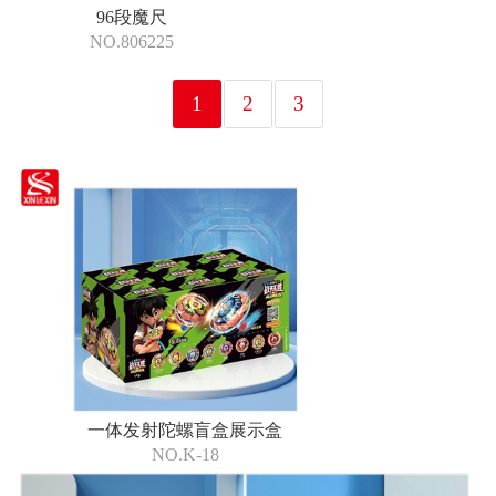
96段魔尺
NO.806225
1
2
3
一体发射陀螺盲盒展示盒
NO.K-18