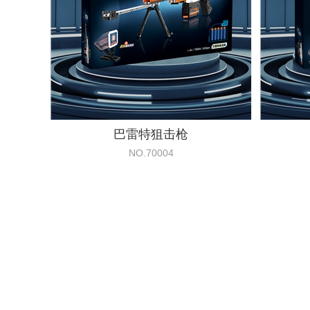
巴雷特狙击枪
NO.70004