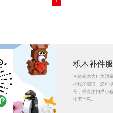
1
积木补件
古迪积木为广大消
小程序端口，您可
号，或直接扫描小
物流信息。