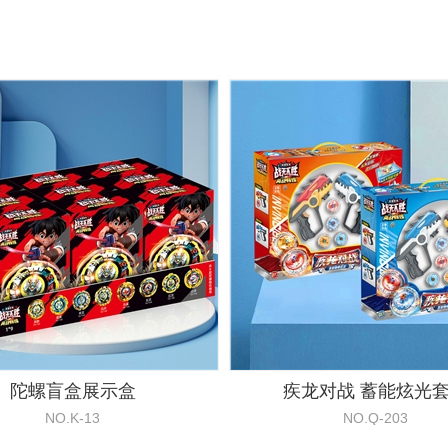
陀螺盲盒展示盒
疾龙对战 蓄能炫光
NO.K-13
NO.Q-203