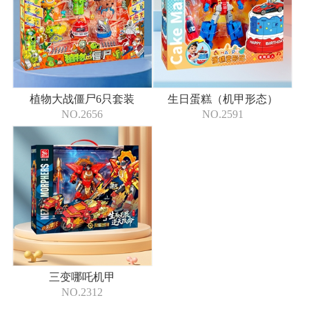
植物大战僵尸6只套装
生日蛋糕（机甲形态）
NO.2656
NO.2591
三变哪吒机甲
NO.2312