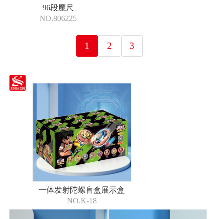
96段魔尺
NO.806225
1
2
3
一体发射陀螺盲盒展示盒
NO.K-18