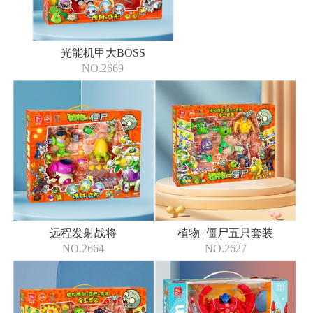
光能机甲大BOSS
NO.2669
远程发射战将
植物+僵尸五只套装
NO.2664
NO.2627