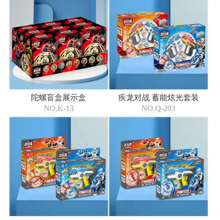
陀螺盲盒展示盒
疾龙对战 蓄能炫光套装
NO.K-13
NO.Q-203