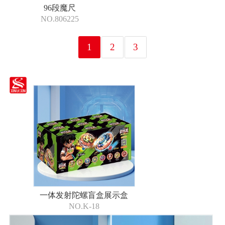
96段魔尺
NO.806225
1
2
3
一体发射陀螺盲盒展示盒
NO.K-18