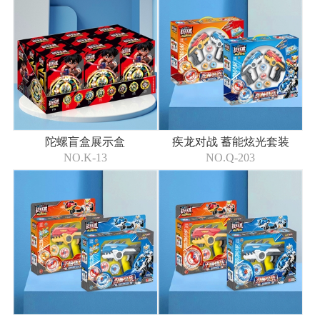
陀螺盲盒展示盒
疾龙对战 蓄能炫光套装
NO.K-13
NO.Q-203