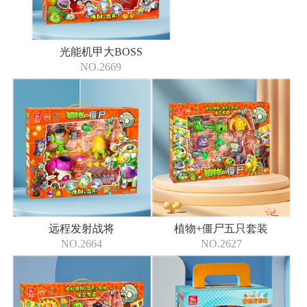
光能机甲大BOSS
NO.2669
远程发射战将
植物+僵尸五只套装
NO.2664
NO.2627