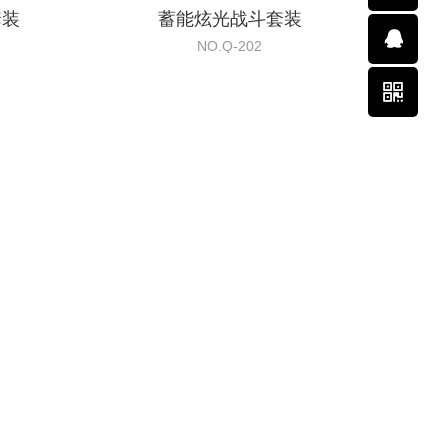
套装
蓄能炫光战斗套装
NO.Q-202