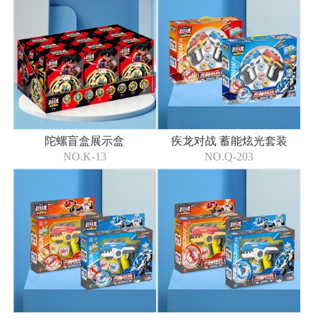
陀螺盲盒展示盒
疾龙对战 蓄能炫光套装
NO.K-13
NO.Q-203