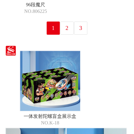
96段魔尺
NO.806225
1
2
3
一体发射陀螺盲盒展示盒
NO.K-18