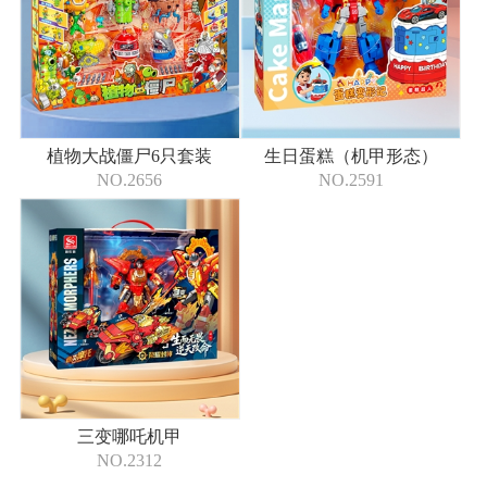
植物大战僵尸6只套装
生日蛋糕（机甲形态）
NO.2656
NO.2591
三变哪吒机甲
NO.2312