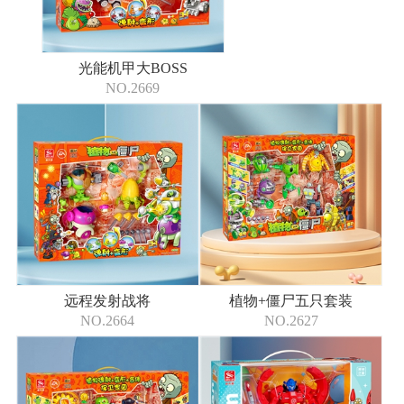
光能机甲大BOSS
NO.2669
远程发射战将
植物+僵尸五只套装
NO.2664
NO.2627