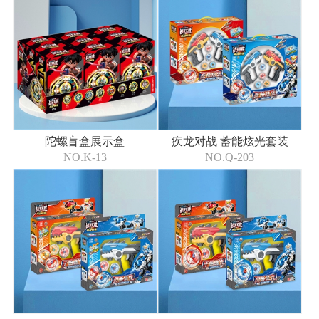
陀螺盲盒展示盒
疾龙对战 蓄能炫光套装
NO.K-13
NO.Q-203