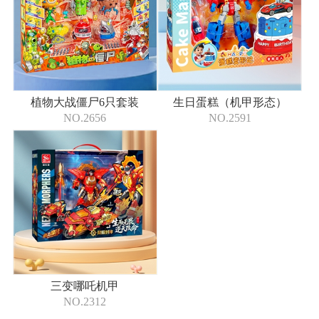
植物大战僵尸6只套装
生日蛋糕（机甲形态）
NO.2656
NO.2591
三变哪吒机甲
NO.2312