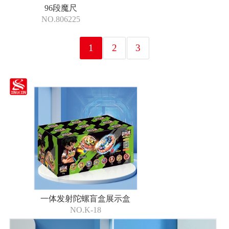
96段魔尺
NO.806225
1
2
3
一体发射陀螺盲盒展示盒
NO.K-18