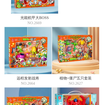
光能机甲大BOSS
NO.2669
远程发射战将
植物+僵尸五只套装
NO.2664
NO.2627