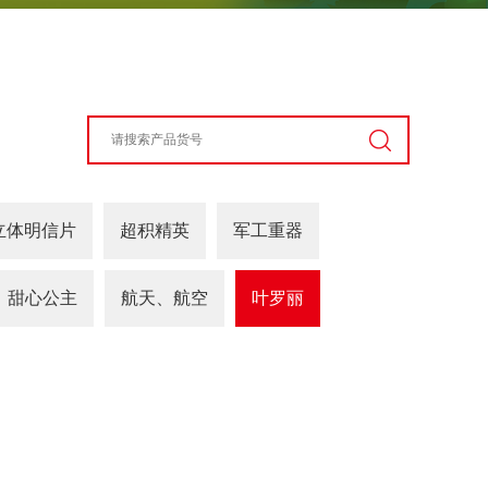
立体明信片
超积精英
军工重器
甜心公主
航天、航空
叶罗丽