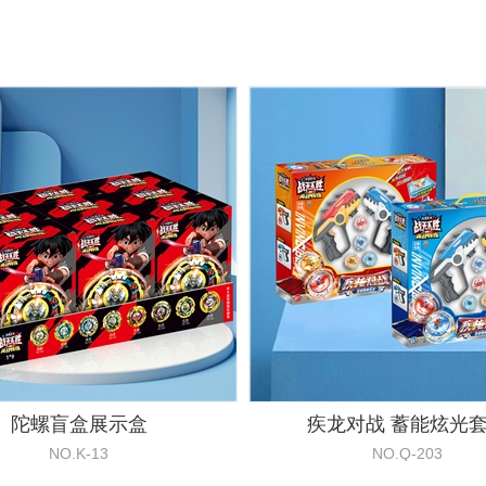
陀螺盲盒展示盒
疾龙对战 蓄能炫光
NO.K-13
NO.Q-203