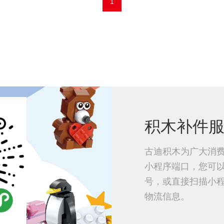
1
积木补件
古迪积木为广大消
小程序端口，您可
号，或直接扫描小
物流信息。