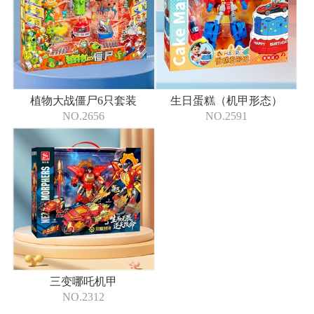
植物大战僵尸6只套装
生日蛋糕（机甲形态）
NO.2656
NO.2591
三变哪吒机甲
NO.2312