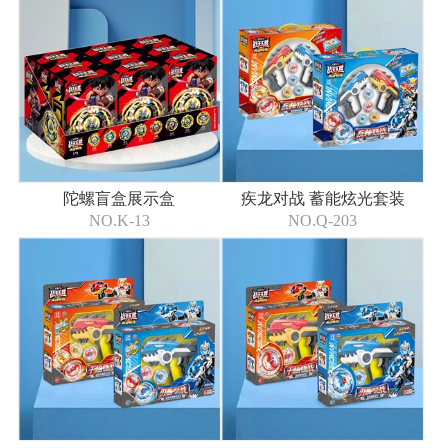
陀螺盲盒展示盒
疾龙对战 蓄能炫光套装
NO.K-13
NO.Q-203