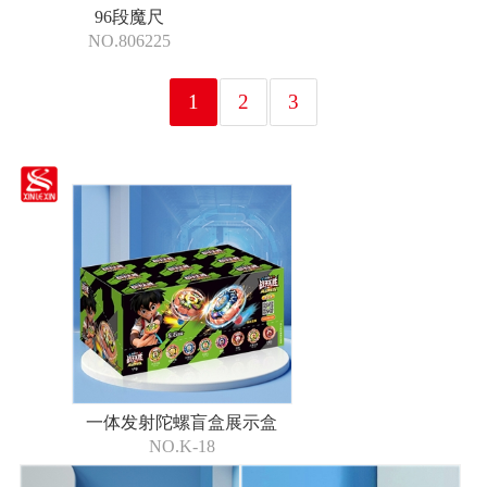
96段魔尺
NO.806225
1
2
3
一体发射陀螺盲盒展示盒
NO.K-18