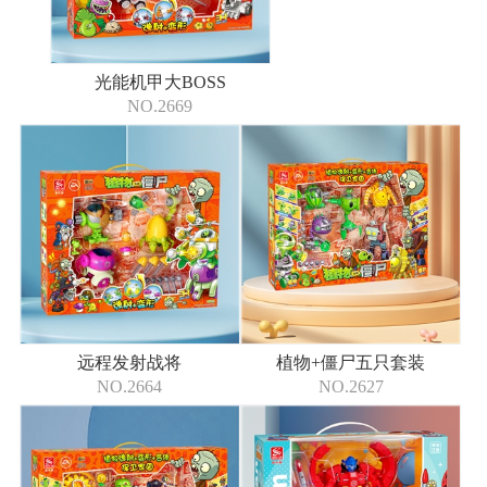
光能机甲大BOSS
NO.2669
远程发射战将
植物+僵尸五只套装
NO.2664
NO.2627