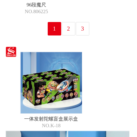
96段魔尺
NO.806225
1
2
3
一体发射陀螺盲盒展示盒
NO.K-18