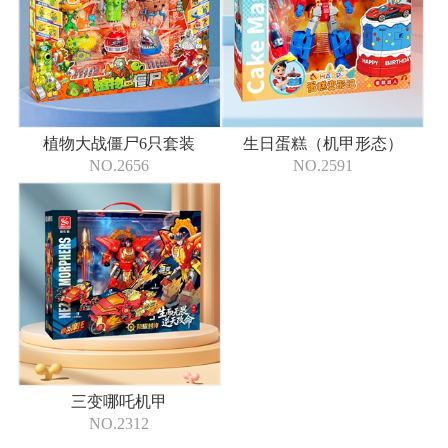
植物大战僵尸6只套装
生日蛋糕（机甲形态）
NO.2656
NO.2591
三变哪吒机甲
NO.2312