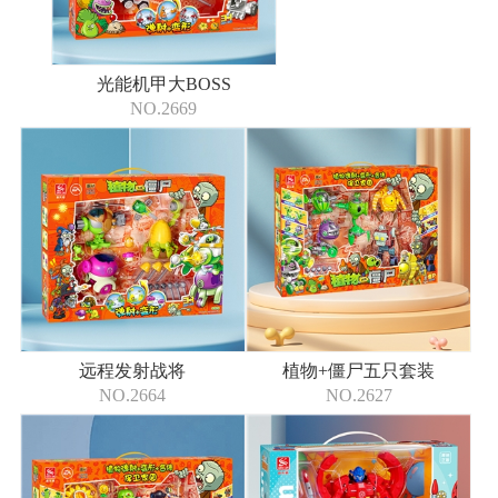
光能机甲大BOSS
NO.2669
远程发射战将
植物+僵尸五只套装
NO.2664
NO.2627