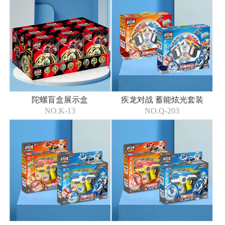
陀螺盲盒展示盒
疾龙对战 蓄能炫光套装
NO.K-13
NO.Q-203